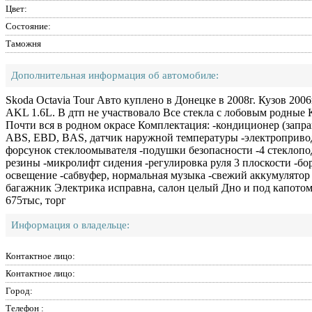
Цвет:
Состояние:
Таможня
Дополнительная информация об автомобиле:
Skoda Octavia Tour Авто куплено в Донецке в 2008г. Кузов 2006
AKL 1.6L. В дтп не участвовало Все стекла с лобовым родные 
Почти вся в родном окрасе Комплектация: -кондиционер (заправ
ABS, EBD, BAS, датчик наружной температуры -электропривод/
форсунок стеклоомывателя -подушки безопасности -4 стеклопо
резины -микролифт сидения -регулировка руля 3 плоскости -бо
освещение -сабвуфер, нормальная музыка -свежий аккумулятор
багажник Электрика исправна, салон целый Дно и под капотом
675тыс, торг
Информация о владельце:
Контактное лицо:
Контактное лицо:
Город:
Телефон :