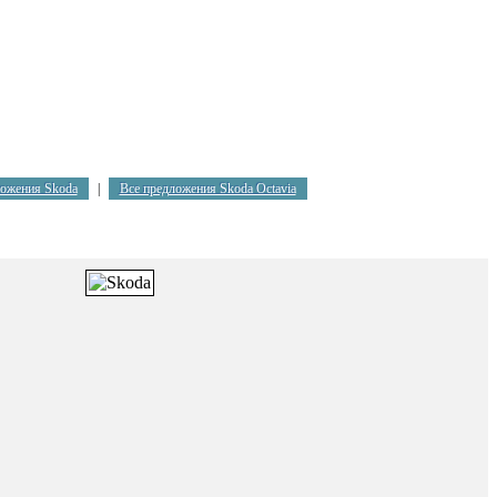
ложения Skoda
|
Все предложения Skoda Octavia