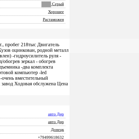
Серый
Хорошее
Растаможен
г., пробег 218тыс Двигатель
Кузов оцинкован, родной металл
лен) -гидроусилитель руля -
обогрев зеркал - обогрев
дъемника -два комплекта
ртовой компьютер -led
 -очень вместительный
 завод Ходовая обслужена Цена
авто Днр
авто Днр
Донецк
+79499618632