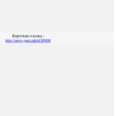
Короткая ссылка :
http://авто-днр.рф/id30008