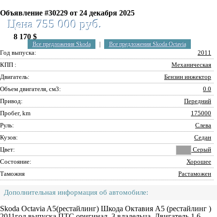
Объявление #30229 от 24 декабря 2025
Цена 755 000 руб.
8 170 $
Все предложения Skoda
|
Все предложения Skoda Octavia
Год выпуска:
2011
КПП :
Механическая
Двигатель:
Бензин инжектор
Объем двигателя, см3:
0.0
Привод:
Передний
Пробег, km
175000
Руль:
Слева
Кузов:
Седан
Цвет:
Серый
Состояние:
Хорошее
Таможня
Растаможен
Дополнительная информация об автомобиле:
Skoda Octavia A5(рестайлинг) Шкода Октавия А5 (рестайлинг )
2011год выпуска ПТС оригинал. ️3 владельца. Двигатель 1.6