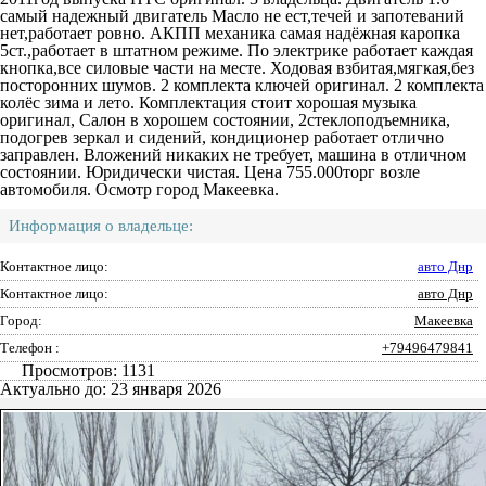
самый надежный двигатель Масло не ест,течей и запотеваний
нет,работает ровно. АКПП механика самая надёжная каропка
5ст.,работает в штатном режиме. По электрике работает каждая
кнопка,все силовые части на месте. Ходовая взбитая,мягкая,без
посторонних шумов. ️2 комплекта ключей оригинал. 2 комплекта
колёс зима и лето. Комплектация стоит хорошая музыка
оригинал, Салон в хорошем состоянии, 2стеклоподъемника,
подогрев зеркал и сидений, кондиционер работает отлично
заправлен. Вложений никаких не требует, машина в отличном
состоянии. Юридически чистая. Цена 755.000торг возле
автомобиля. Осмотр город Макеевка.
Информация о владельце:
Контактное лицо:
авто Днр
Контактное лицо:
авто Днр
Город:
Макеевка
Телефон :
+79496479841
Просмотров: 1131
Актуально до: 23 января 2026