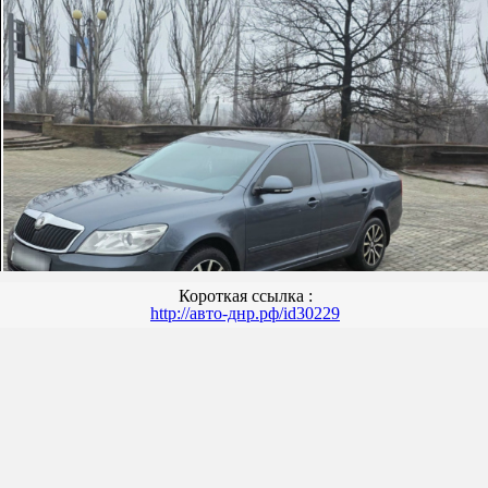
Короткая ссылка :
http://авто-днр.рф/id30229