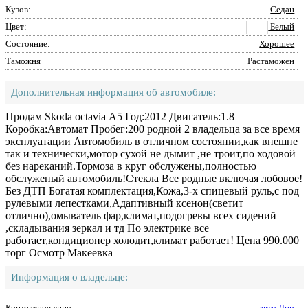
Кузов:
Седан
Цвет:
Белый
Состояние:
Хорошее
Таможня
Растаможен
Дополнительная информация об автомобиле:
Продам Skoda octavia А5 Год:2012 Двигатель:1.8
Коробка:Автомат Пробег:200 родной 2 владельца за все время
эксплуатации Автомобиль в отличном состоянии,как внешне
так и технически,мотор сухой не дымит ,не троит,по ходовой
без нареканий.Тормоза в круг обслужены,полностью
обслуженый автомобиль!Стекла Все родные включая лобовое!
Без ДТП Богатая комплектация,Кожа,3-х спицевый руль,с под
рулевыми лепестками,Адаптивный ксенон(светит
отлично),омыватель фар,климат,подогревы всех сидений
,складывания зеркал и тд По электрике все
работает,кондиционер холодит,климат работает! Цена 990.000
торг Осмотр Макеевка
Информация о владельце:
Контактное лицо:
авто Днр