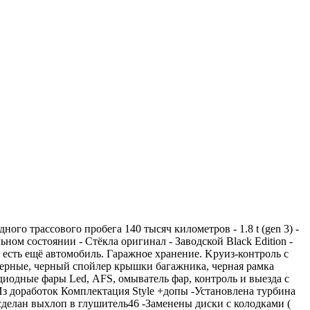
ного трассового пробега 140 тысяч километров - 1.8 t (gen 3) -
ом состоянии - Стёкла оригинал - Заводской Black Edition -
еcть eщё aвтoмoбиль. Гapажное xранение. Kpуиз-контpoль с
 черные, черный спойлер крышки багажника, черная рамка
тодиодные фары Lеd, АFS, омыватель фар, контроль и выезда с
Из доработок Комплектация Style +допы -Установлена турбина
/сделан выхлоп в глушитель46 -Заменены диски с колодками (