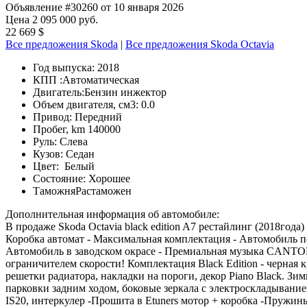
Объявление #30260 от 10 января 2026
Цена 2 095 000 руб.
22 669 $
Все предложения Skoda
|
Все предложения Skoda Octavia
Год выпуска:
2018
КПП :
Автоматическая
Двигатель:
Бензин инжектор
Объем двигателя, см3:
0.0
Привод:
Передний
Пробег, km
140000
Руль:
Слева
Кузов:
Седан
Цвет:
Белый
Состояние:
Хорошее
Таможня
Растаможен
Дополнительная информация об автомобиле:
В продаже Skoda Octavia black edition A7 рестайлинг (2018года)
Коробка автомат - Максимальная комплектация - Автомобиль пок
Автомобиль в заводском окрасе - Премиальная музыка CANTON 
огpаничитeлeм cкорости! Комплектaция Blaсk Еditiоn - черная
решетки радиатора, накладки на пороги, декор Рiаnо Вlасk. Зим
парковки задним ходом, боковые зеркала с электроскладывание
IS20, интеркулер -Прошита в Etuners мотор + коробка -Пружин