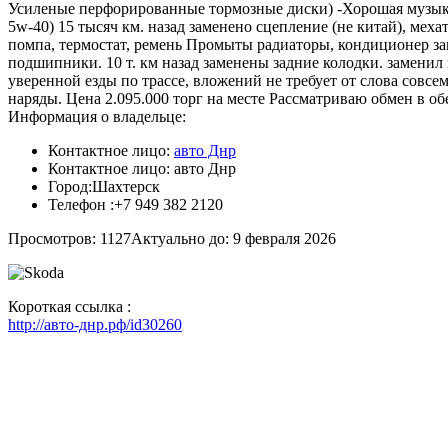
Усиленые перфорированные тормозные диски) -Хорошая музыка
5w-40) 15 тысяч км. назад заменено сцепление (не китай), мех
помпа, термостат, ремень Промыты радиаторы, кондиционер за
подшипники. 10 т. км назад заменены задние колодки. заменил
уверенной езды по трассе, вложений не требует от слова совсе
наряды. Цена 2.095.000 торг на месте Рассматриваю обмен в об
Информация о владельце:
Контактное лицо:
авто Днр
Контактное лицо:
авто Днр
Город:
Шахтерск
Телефон :
+7 949 382 2120
Просмотров: 1127
Актуально до: 9 февраля 2026
Короткая ссылка :
http://авто-днр.рф/id30260