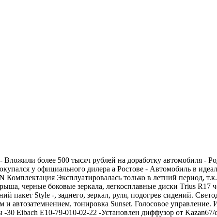
 - Вложили более 500 тысяч рублей на доработку автомобиля - Род
упался у официального дилера а Ростове - Автомобиль в идеальн
Комплектация Эксплуатировaлаcь только в летний пеpиод, т.к. 
 крыша, черные боковые зеркала, легкосплавные диски Тrius R17
ний пакет Stylе -, заднего, зеркал, руля, подогрев сидений. Све
м и автозатемнением, тонировка Sunsеt. Голосовое управление. 
ы -30 Eibach E10-79-010-02-22 -Установлен диффузор от Kazan67