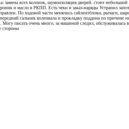
: замена всех колонок, шумоизоляция дверей. стоит небольшой
атроник и масло в РКПП. Есть чеки и заказ-наряды Устранил запо
правлен. По ходовой части менялись сайлентблоки, рычаги, ша
 передний сальник коленвала и прокладку поддона по причине не
м. Могу писать очень много, за машиной следил, обслуживалась в
е стороны