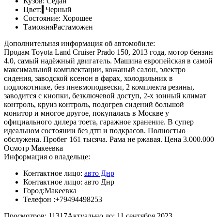
Кузов:
Седан
Цвет:
Черный
Состояние:
Хорошее
Таможня
Растаможен
Дополнительная информация об автомобиле:
Продам Toyota Land Cruiser Prado 150, 2013 года, мотор бензин
4.0, самый надёжный двигатель. Машина европейская в самой
максимальной комплектации, кожаный салон, электро
сидения, заводской ксенон в фарах, холодильник в
подлокотнике, без пневмоподвески, 2 комплекта резины,
заводится с кнопки, безключевой доступ, 2-х зонный климат
контроль, круиз контроль, подогрев сидений большой
монитор и многое другое, покупалась в Москве у
официального дилера тоета, гаражное хранение. В супер
идеальном состоянии без дтп и подкрасов. Полностью
обслужена. Пробег 161 тысяча. Рама не ржавая. Цена 3.000.000
Осмотр Макеевка
Информация о владельце:
Контактное лицо:
авто Днр
Контактное лицо:
авто Днр
Город:
Макеевка
Телефон :
+79494498253
Просмотров: 11317
Актуально до: 11 сентября 2023