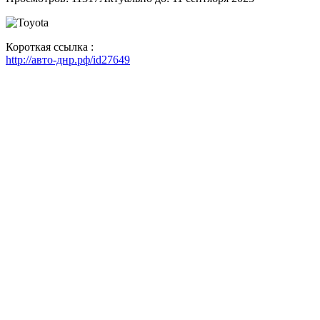
Короткая ссылка :
http://авто-днр.рф/id27649