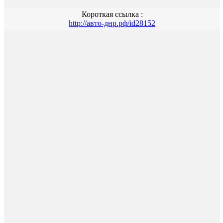
Короткая ссылка :
http://авто-днр.рф/id28152