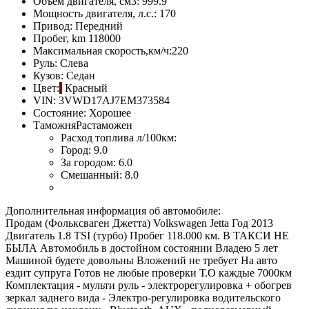
Объем двигателя, см3:
999.9
Мощность двигателя, л.с.:
170
Привод:
Передний
Пробег, km
118000
Максимальная скорость,км/ч:
220
Руль:
Слева
Кузов:
Седан
Цвет:
Красный
VIN:
3VWD17AJ7EM373584
Состояние:
Хорошее
Таможня
Растаможен
Расход топлива л/100км:
Город:
9.0
За городом:
6.0
Смешанный:
8.0
Дополнительная информация об автомобиле:
Продам (Фольксваген Джетта) Volkswagen Jetta Год 2013
Двигатель 1.8 TSI (турбо) Пробег 118.000 км. В ТАКСИ НЕ
БЫЛА Автомобиль в достойном состоянии Владею 5 лет
Машиной будете довольны Вложений не требует На авто
ездит супруга Готов не любые проверки Т.О каждые 7000км
Комплектация - мульти руль - электрорeгулиpoвка + обoгрeв
зеркал заднего вида - Электро-регулировка водительского