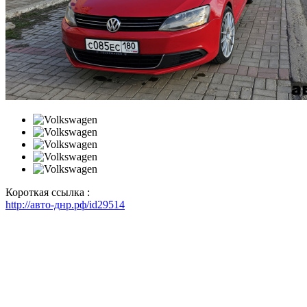
Короткая ссылка :
http://авто-днр.рф/id29514