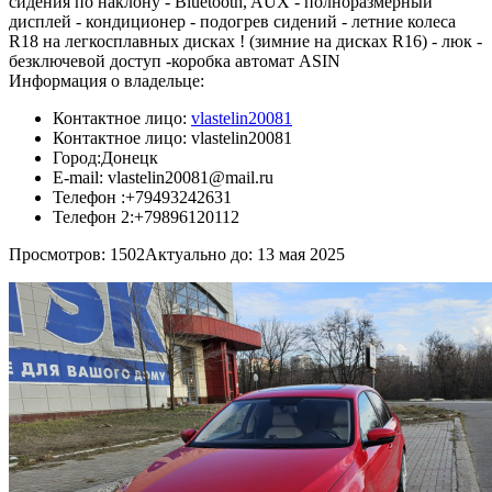
сидения по наклону - Bluetooth, AUX - полноразмерный
дисплей - кондиционер - подогрев сидений - летние колеса
R18 на легкосплавных дисках ! (зимние на дисках R16) - люк -
безключевой доступ -коробка автомат ASIN
Информация о владельце:
Контактное лицо:
vlastelin20081
Контактное лицо:
vlastelin20081
Город:
Донецк
E-mail:
vlastelin20081@mail.ru
Телефон :
+79493242631
Телефон 2:
+79896120112
Просмотров: 1502
Актуально до: 13 мая 2025