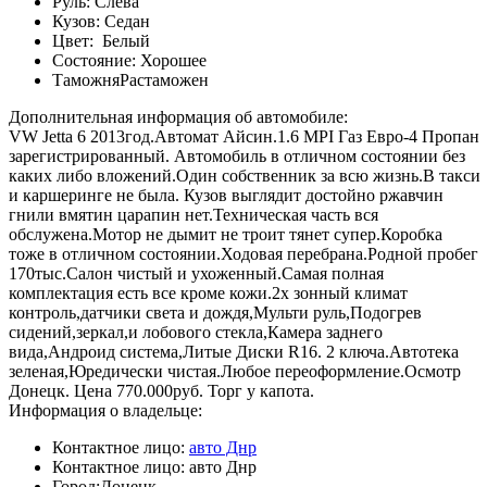
Руль:
Слева
Кузов:
Седан
Цвет:
Белый
Состояние:
Хорошее
Таможня
Растаможен
Дополнительная информация об автомобиле:
VW Jetta 6 2013год.Автомат Айсин.1.6 MPI Газ Евро-4 Пропан
зарегистрированный. Автомобиль в отличном состоянии без
каких либо вложений.Один собственник за всю жизнь.В такси
и каршеринге не была. Кузов выглядит достойно ржавчин
гнили вмятин царапин нет.Техническая часть вся
обслужена.Мотор не дымит не троит тянет супер.Коробка
тоже в отличном состоянии.Ходовая перебрана.Родной пробег
170тыс.Салон чистый и ухоженный.Самая полная
комплектация есть все кроме кожи.2х зонный климат
контроль,датчики света и дождя,Мульти руль,Подогрев
сидений,зеркал,и лобового стекла,Камера заднего
вида,Андроид система,Литые Диски R16. 2 ключа.Автотека
зеленая,Юредически чистая.Любое переоформление.Осмотр
Донецк. Цена 770.000руб. Торг у капота.
Информация о владельце:
Контактное лицо:
авто Днр
Контактное лицо:
авто Днр
Город:
Донецк