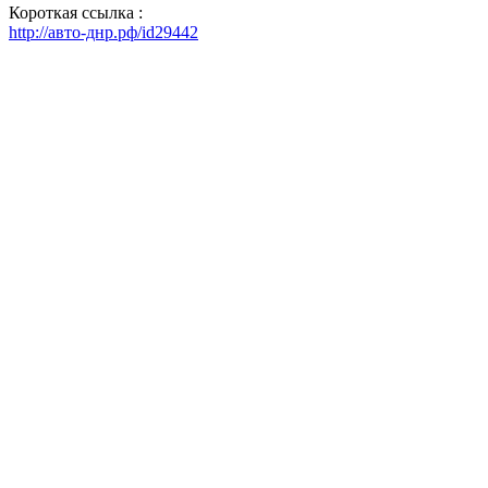
Короткая ссылка :
http://авто-днр.рф/id29442