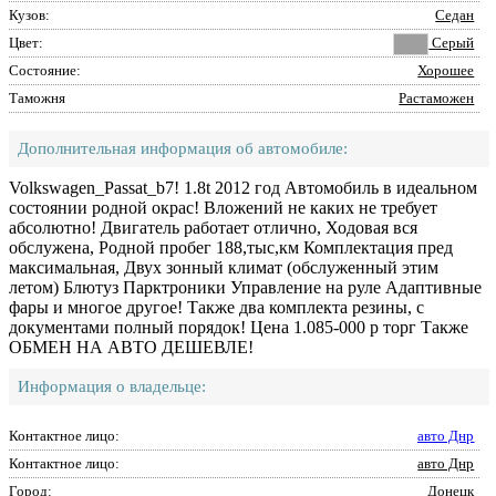
Кузов:
Седан
Цвет:
Серый
Состояние:
Хорошее
Таможня
Растаможен
Дополнительная информация об автомобиле:
Volkswagen_Passat_b7! 1.8t 2012 год Автомобиль в идеальном
состоянии родной окрас! Вложений не каких не требует
абсолютно! Двигатель работает отлично, Ходовая вся
обслужена, Родной пробег 188,тыс,км Комплектация пред
максимальная, Двух зонный климат (обслуженный этим
летом) Блютуз Парктроники Управление на руле Адаптивные
фары и многое другое! Также два комплекта резины, с
документами полный порядок! Цена 1.085-000 р торг Также
ОБМЕН НА АВТО ДЕШЕВЛЕ!
Информация о владельце:
Контактное лицо:
авто Днр
Контактное лицо:
авто Днр
Город:
Донецк