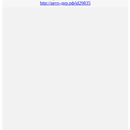
http://авто-днр.рф/id29835