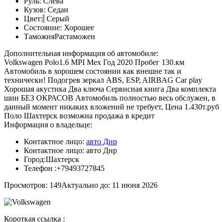
Руль:
Слева
Кузов:
Седан
Цвет:
Серый
Состояние:
Хорошее
Таможня
Растаможен
Дополнительная информация об автомобиле:
Volkswagen Polo1.6 MPI Мех Год 2020 Пробег 130.км
Автомобиль в хорошем состоянии как внешне так и
технически! Подогрев зеркал ABS, ESP, AIRBAG Car play
Хорошая акустика Два ключа Сервисная книга Два комплекта
шин БЕЗ ОКРАСОВ Автомобиль полностью весь обслужен, в
данный момент никаких вложений не требует, Цена 1.430т.руб
Поло Шахтерск возможна продажа в кредит
Информация о владельце:
Контактное лицо:
авто Днр
Контактное лицо:
авто Днр
Город:
Шахтерск
Телефон :
+79493727845
Просмотров: 149
Актуально до: 11 июня 2026
Короткая ссылка :