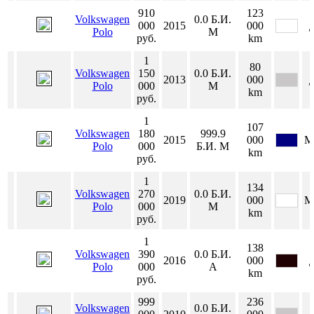
910
123
Volkswagen
0.0
Б.И.
000
2015
000
Polo
М
руб.
km
1
80
Volkswagen
150
0.0
Б.И.
2013
000
Polo
000
М
km
руб.
1
107
Volkswagen
180
999.9
2015
000
М
Polo
000
Б.И.
М
km
руб.
1
134
Volkswagen
270
0.0
Б.И.
2019
000
М
Polo
000
М
km
руб.
1
138
Volkswagen
390
0.0
Б.И.
2016
000
Polo
000
А
km
руб.
999
236
Volkswagen
0.0
Б.И.