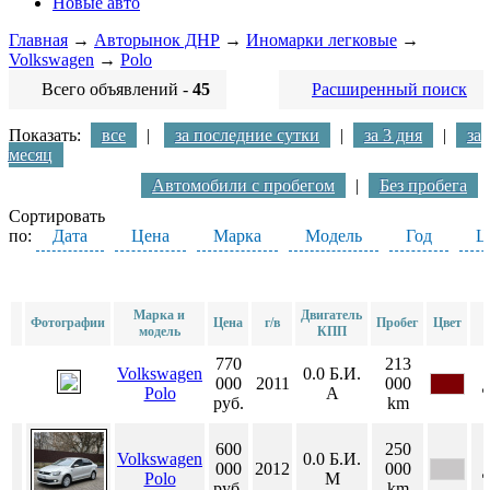
Новые авто
Главная
→
Авторынок ДНР
→
Иномарки легковые
→
Volkswagen
→
Polo
Всего объявлений -
45
Расширенный поиск
Показать:
все
|
за последние сутки
|
за 3 дня
|
за
месяц
Автомобили с пробегом
|
Без пробега
Сортировать
по:
Дата
Цена
Марка
Модель
Год
Ц
Марка и
Двигатель
Фотографии
Цена
г/в
Пробег
Цвет
модель
КПП
770
213
Volkswagen
0.0
Б.И.
000
2011
000
Polo
А
руб.
km
600
250
Volkswagen
0.0
Б.И.
000
2012
000
Polo
М
руб.
km