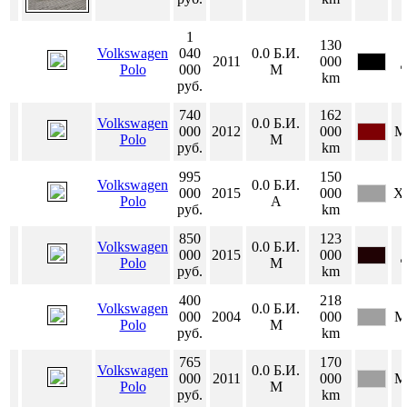
1
130
Volkswagen
040
0.0
Б.И.
2011
000
Polo
000
М
km
руб.
740
162
Volkswagen
0.0
Б.И.
000
2012
000
М
Polo
М
руб.
km
995
150
Volkswagen
0.0
Б.И.
000
2015
000
Х
Polo
А
руб.
km
850
123
Volkswagen
0.0
Б.И.
000
2015
000
Polo
М
руб.
km
400
218
Volkswagen
0.0
Б.И.
000
2004
000
М
Polo
М
руб.
km
765
170
Volkswagen
0.0
Б.И.
000
2011
000
М
Polo
М
руб.
km