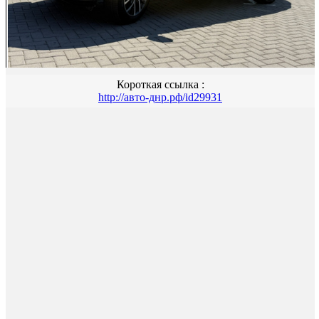
Короткая ссылка :
http://авто-днр.рф/id29931