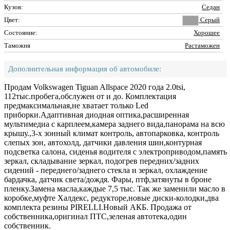
Кузов:
Седан
Цвет:
Серый
Состояние:
Хорошее
Таможня
Растаможен
Дополнительная информация об автомобиле:
Продам Volkswagen Tiguan Allspace 2020 года 2.0tsi,
112тыс.пробега,обслужен от и до. Комплектация
предмаксимальная,не хватает только Led
приборки.Адаптивная диодная оптика,расширенная
мультимедиа с карплеем,камера заднего вида,панорама на всю
крышу.,3-х зонный климат контроль, автопарковка, контроль
слепых зон, автохолд, датчики давления шин,контурная
подсветка салона, сиденья водителя с электроприводом,память
зеркал, складывание зеркал, подогрев передних/задних
сидений - переднего/заднего стекла и зеркал, охлаждение
бардачка, датчик света/дождя. Фары, птф,затянуты в броне
пленку.Замена масла,каждые 7,5 тыс. Так же заменили масло в
коробке,муфте Халдекс, редукторе,новые диски-колодки,два
комплекта резины PIRELLI.Новый АКБ. Продажа от
собственника,оригинал ПТС,зеленая автотека,один
собственник.