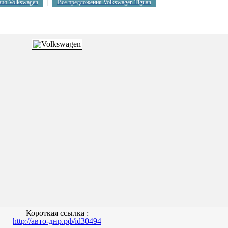
ния Volkswagen
|
Все предложения Volkswagen Tiguan
Короткая ссылка :
http://авто-днр.рф/id30494