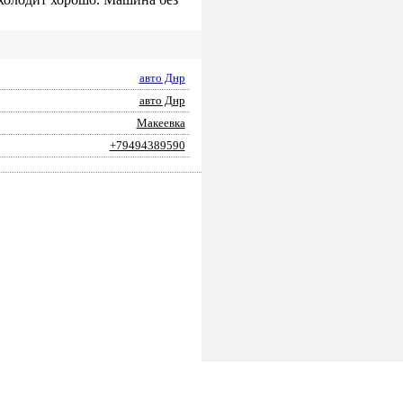
авто Днр
авто Днр
Макеевка
+79494389590
ПОДАТЬ ЗАЯВКУ