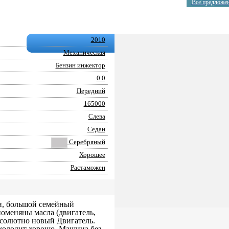
Все предложе
2010
Механическая
Бензин инжектор
0.0
Передний
165000
Слева
Седан
Серебряный
Хорошее
Растаможен
ии, большой семейный
помeняны мaслa (двигaтель,
абсолютно новый Двигaтель.
 холодит хорошо. Машина без