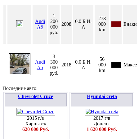
1
278
Audi
200
0.0
Б.И.
2008
000
Енакие
A5
000
А
km
руб.
3
56
Audi
300
0.0
Б.И.
2018
000
Макеев
A5
000
А
km
руб.
Последние авто:
Chevrolet Cruze
Hyundai creta
2015 г/в
2017 г/в
Харцызск
Донецк
620 000 Руб.
1 620 000 Руб.