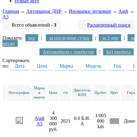
Новые авто
Главная
→
Авторынок ДНР
→
Иномарки легковые
→
Audi
→
A5
Всего объявлений -
3
Расширенный поиск
Показать:
все
|
за последние сутки
|
за 3 дня
|
за
месяц
Автомобили с пробегом
|
Без пробега
Сортировать
по:
Дата
Цена
Марка
Модель
Год
Ц
Марка
Двигатель
Фотографии
и
Цена
г/в
Пробег
Цвет
Город
КПП
модель
4
1 005
Audi
300
0.0
Б.И.
2021
000
Доне
A5
000
А
km
руб.