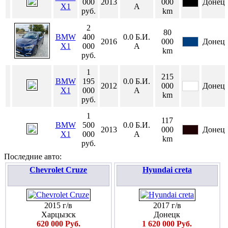
000
2013
000
Донец
X1
А
руб.
km
2
80
BMW
400
0.0
Б.И.
2016
000
Донец
X1
000
А
km
руб.
1
215
BMW
195
0.0
Б.И.
2012
000
Донец
X1
000
А
km
руб.
1
117
BMW
500
0.0
Б.И.
2013
000
Донец
X1
000
А
km
руб.
Последние авто:
Chevrolet Cruze
Hyundai creta
2015 г/в
2017 г/в
Харцызск
Донецк
620 000 Руб.
1 620 000 Руб.