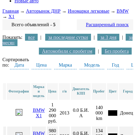
Новые авто
Главная
→
Авторынок ДНР
→
Иномарки легковые
→
BMW
→
X1
Всего объявлений -
5
Расширенный поиск
Показать:
все
|
за последние сутки
|
за 3 дня
|
за
месяц
Автомобили с пробегом
|
Без пробега
Сортировать
по:
Дата
Цена
Марка
Модель
Год
Ц
Марка
Двигатель
Фотографии
и
Цена
г/в
Пробег
Цвет
Город
КПП
модель
1
140
BMW
290
0.0
Б.И.
2013
000
Донец
X1
000
А
km
руб.
980
134
BMW
0.0
Б.И.