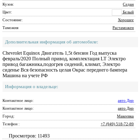
Кузов:
Седан
Цвет:
Белый
Состояние:
Хорошее
Таможня
Растаможен
Дополнительная информация об автомобиле:
Chevrolet Equinox Двигатель 1,5t бензин Год выпуска
февраль/2020 Полный привод, комплектация LT Электро
привод багажника,подогрев сидений, климат, Электро
сиденье Вся безопасность целая Окрас переднего бампера
Машина на учете РФ
Информация о владельце:
Контактное лицо:
авто Днр
Контактное лицо:
авто Днр
Город:
Макеевка
Телефон :
+7 (949) 518-72-89
Просмотров: 11493