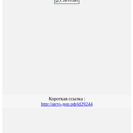
Короткая ссылка :
http://авто-днр.рф/id29244