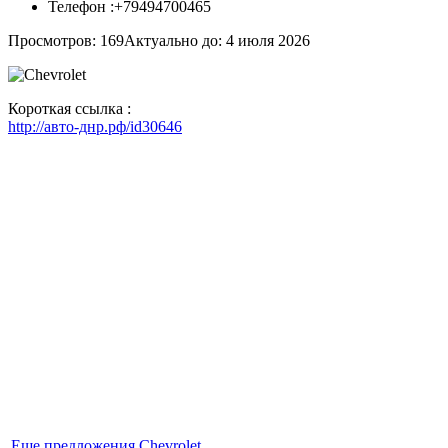
Телефон :
+79494700465
Просмотров: 169
Актуально до: 4 июля 2026
Короткая ссылка :
http://авто-днр.рф/id30646
Еще предложения Chevrolet