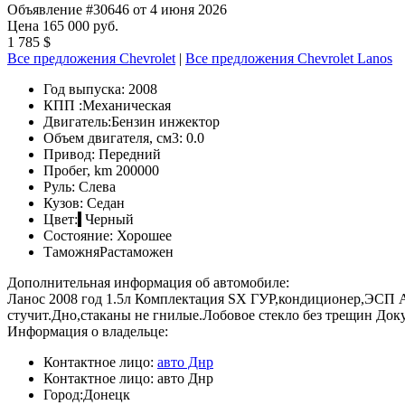
Объявление #30646 от 4 июня 2026
Цена 165 000 руб.
1 785 $
Все предложения Chevrolet
|
Все предложения Chevrolet Lanos
Год выпуска:
2008
КПП :
Механическая
Двигатель:
Бензин инжектор
Объем двигателя, см3:
0.0
Привод:
Передний
Пробег, km
200000
Руль:
Слева
Кузов:
Седан
Цвет:
Черный
Состояние:
Хорошее
Таможня
Растаможен
Дополнительная информация об автомобиле:
Ланос 2008 год 1.5л Комплектация SX ГУР,кондиционер,ЭСП Ав
стучит.Дно,стаканы не гнилые.Лобовое стекло без трещин До
Информация о владельце:
Контактное лицо:
авто Днр
Контактное лицо:
авто Днр
Город:
Донецк