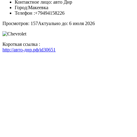
Контактное лицо:
авто Днр
Город:
Макеевка
Телефон :
+79494158226
Просмотров: 157
Актуально до: 6 июля 2026
Короткая ссылка :
http://авто-днр.рф/id30651