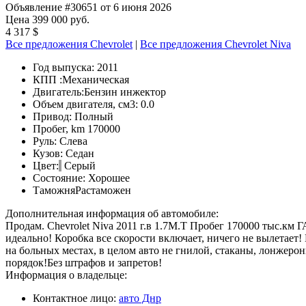
Объявление #30651 от 6 июня 2026
Цена 399 000 руб.
4 317 $
Все предложения Chevrolet
|
Все предложения Chevrolet Niva
Год выпуска:
2011
КПП :
Механическая
Двигатель:
Бензин инжектор
Объем двигателя, см3:
0.0
Привод:
Полный
Пробег, km
170000
Руль:
Слева
Кузов:
Седан
Цвет:
Серый
Состояние:
Хорошее
Таможня
Растаможен
Дополнительная информация об автомобиле:
Продам. Chevrolet Niva 2011 г.в 1.7М.Т Пробег 170000 тыс.км
идеально! Коробка все скорости включает, ничего не вылетает
на больных местах, в целом авто не гнилой, стаканы, лонжер
порядок!Без штрафов и запретов!
Информация о владельце:
Контактное лицо:
авто Днр