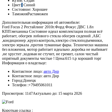
Кузов:
Седан
Цвет:
Синий
Состояние:
Хорошее
Таможня
Растаможен
Дополнительная информация об автомобиле:
Ford Focus 2 Рестайлинг 2010г.Форд Фокус ДВС 1.8л
КПП:механика Состояние идеал комплектация полная всё
работает, обогрев лобового стекла обогрев сидений ,АБС
,кондиционер ,круиз-контроль,электро стеклоподъемники,
электро зеркала ,против туманные фары. Технически машина
без вложения, мотор работает идеально ,коробка не выбивает
,не хрустит ,ходовая не стучит, не гремит, салон чистый
опрятный документы чистые ! Цена:615 т.р хороший торг
Информация о владельце:
Контактное лицо:
авто Днр
Контактное лицо:
авто Днр
Город:
Донецк
Телефон :
+79495061011
Просмотров: 1147
Актуально до: 15 марта 2026
Короткая ссылка :