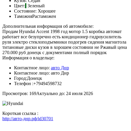
Кузов:
Седан
Цвет:
Зеленый
Состояние:
Хорошее
Таможня
Растаможен
Дополнительная информация об автомобиле:
Продам Hyundai Accent 1998 год мотор 1.5 коробка автомат
работает все безупречно есть кондиционер гидроусилитель
руля электро стеклоподъемники подогрев сидения магнитола
титановые диски кузов в хорошем состоянии не Ржавый цена
270.000 руб донецк с документами полный порядок
Информация о владельце:
Контактное лицо:
авто Днр
Контактное лицо:
авто Днр
Город:
Донецк
Телефон :
+79494598732
Просмотров: 169
Актуально до: 24 июля 2026
Короткая ссылка :
http://авто-днр.рф/id30701