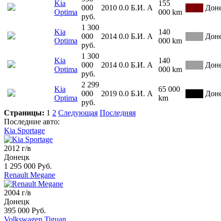
Kia
155
000
2010
0.0
Б.И.
А
Дон
Optima
000 km
руб.
1 300
Kia
140
000
2014
0.0
Б.И.
А
Дон
Optima
000 km
руб.
1 300
Kia
140
000
2014
0.0
Б.И.
А
Дон
Optima
000 km
руб.
2 299
Kia
65 000
000
2019
0.0
Б.И.
А
Дон
Optima
km
руб.
Страницы:
1
2
Следующая
Последняя
Последние авто:
Kia Sportage
2012 г/в
Донецк
1 295 000 Руб.
Renault Megane
2004 г/в
Донецк
395 000 Руб.
Volkswagen Tiguan