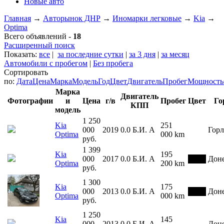
Новые авто
Главная
→
Авторынок ДНР
→
Иномарки легковые
→
Kia
→
Optima
Всего объявлений -
18
Расширенный поиск
Показать:
все
|
за последние сутки
|
за 3 дня
|
за месяц
Автомобили с пробегом
|
Без пробега
Сортировать
по:
Дата
Цена
Марка
Модель
Год
Цвет
Двигатель
Пробег
Мощность
Марка
Двигатель
Фотографии
и
Цена
г/в
Пробег
Цвет
Го
КПП
модель
1 250
Kia
251
000
2019
0.0
Б.И.
А
Горл
Optima
000 km
руб.
1 399
Kia
195
000
2017
0.0
Б.И.
А
Дон
Optima
200 km
руб.
1 300
Kia
175
000
2013
0.0
Б.И.
А
Дон
Optima
000 km
руб.
1 250
Kia
145
000
2013
0.0
Б.И.
А
Дон