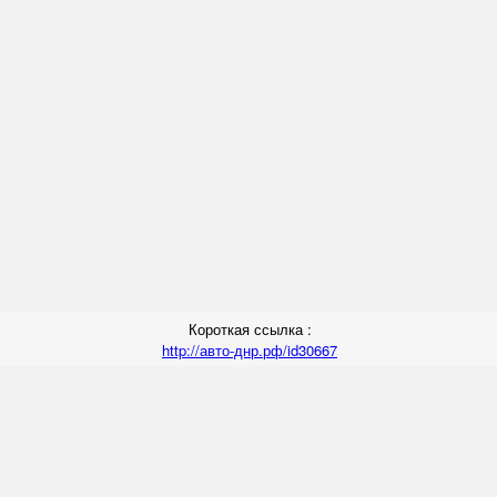
Короткая ссылка :
http://авто-днр.рф/id30667