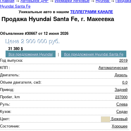
Главная
→
Авторынок ДНР
→
Иномарки легковые
→
Hyundai
→
Продаж
Hyundai Santa Fe
Уникальные авто в нашем
ТЕЛЛЕГРАММ КАНАЛЕ
Продажа Hyundai Santa Fe, г. Макеевка
Объявление #30667 от 12 июня 2026
Цена 2 900 000 руб.
31 380 $
Все предложения Hyundai
|
Все предложения Hyundai Santa Fe
Год выпуска:
2019
КПП :
Автоматическая
Двигатель:
Дизель
Объем двигателя, см3:
0.0
Привод:
Задний
Пробег, km
237000
Руль:
Слева
Кузов:
Седан
Цвет:
Бежевый
Состояние:
Хорошее