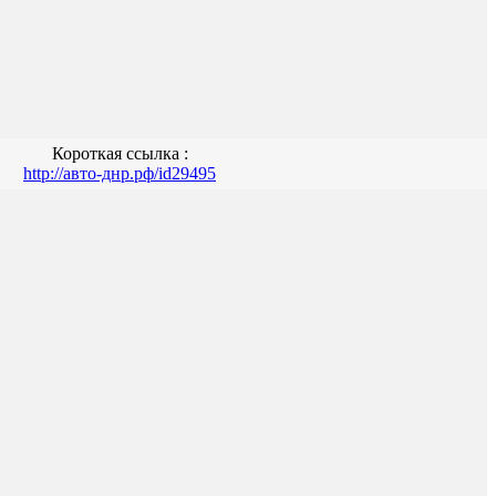
Короткая ссылка :
http://авто-днр.рф/id29495