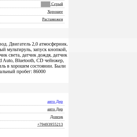
Серый
Хорошее
Растаможен
д. Двигатель 2,0 атмосферник.
ый мультируль, запуск кнопкой,
чик света, датчик дождя, датчик
d Auto, Bluetooth, CD чейнжер,
иль в хорошем состоянии. Были
альный пробег: 86000
авто Днр
авто Днр
Донецк
+79493955213