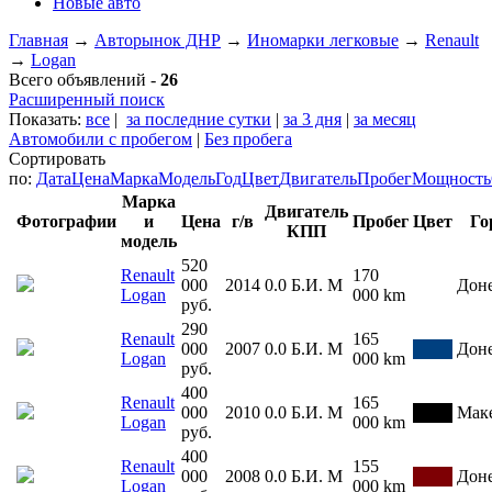
Новые авто
Главная
→
Авторынок ДНР
→
Иномарки легковые
→
Renault
→
Logan
Всего объявлений -
26
Расширенный поиск
Показать:
все
|
за последние сутки
|
за 3 дня
|
за месяц
Автомобили с пробегом
|
Без пробега
Сортировать
по:
Дата
Цена
Марка
Модель
Год
Цвет
Двигатель
Пробег
Мощность
Марка
Двигатель
Фотографии
и
Цена
г/в
Пробег
Цвет
Го
КПП
модель
520
Renault
170
000
2014
0.0
Б.И.
М
Дон
Logan
000 km
руб.
290
Renault
165
000
2007
0.0
Б.И.
М
Дон
Logan
000 km
руб.
400
Renault
165
000
2010
0.0
Б.И.
М
Мак
Logan
000 km
руб.
400
Renault
155
000
2008
0.0
Б.И.
М
Дон
Logan
000 km