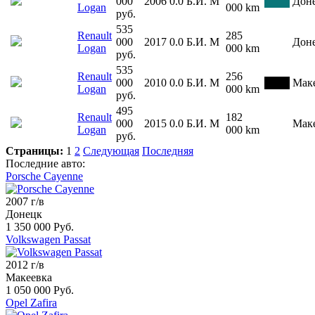
000
2006
0.0
Б.И.
М
Дон
Logan
000 km
руб.
535
Renault
285
000
2017
0.0
Б.И.
М
Дон
Logan
000 km
руб.
535
Renault
256
000
2010
0.0
Б.И.
М
Мак
Logan
000 km
руб.
495
Renault
182
000
2015
0.0
Б.И.
М
Мак
Logan
000 km
руб.
Страницы:
1
2
Следующая
Последняя
Последние авто:
Porsche Cayenne
2007 г/в
Донецк
1 350 000 Руб.
Volkswagen Passat
2012 г/в
Макеевка
1 050 000 Руб.
Opel Zafira