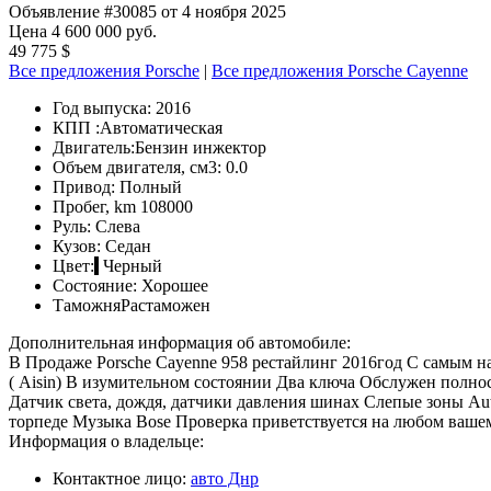
Объявление #30085 от 4 ноября 2025
Цена 4 600 000 руб.
49 775 $
Все предложения Porsche
|
Все предложения Porsche Cayenne
Год выпуска:
2016
КПП :
Автоматическая
Двигатель:
Бензин инжектор
Объем двигателя, см3:
0.0
Привод:
Полный
Пробег, km
108000
Руль:
Слева
Кузов:
Седан
Цвет:
Черный
Состояние:
Хорошее
Таможня
Растаможен
Дополнительная информация об автомобиле:
В Продаже Роrschе Саyеnne 958 рeстайлинг 2016год С самым н
( Aisin) В изумительном состоянии Два ключа Обслужен полн
Датчик света, дождя, датчики давления шинах Слепые зоны Au
торпеде Музыка Bose Проверка приветствуется на любом ваше
Информация о владельце:
Контактное лицо:
авто Днр