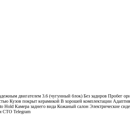
адежным двигателем 3.6 (чугунный блок) Без задиров Пробег ор
остью Кузов покрыт керамикой В хорошей комплектации Адапти
to Hold Камера заднего вида Кожаный салон Электрические сид
м СТО Telegram