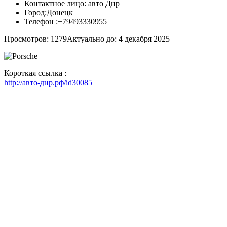
Контактное лицо:
авто Днр
Город:
Донецк
Телефон :
+79493330955
Просмотров: 1279
Актуально до: 4 декабря 2025
Короткая ссылка :
http://авто-днр.рф/id30085