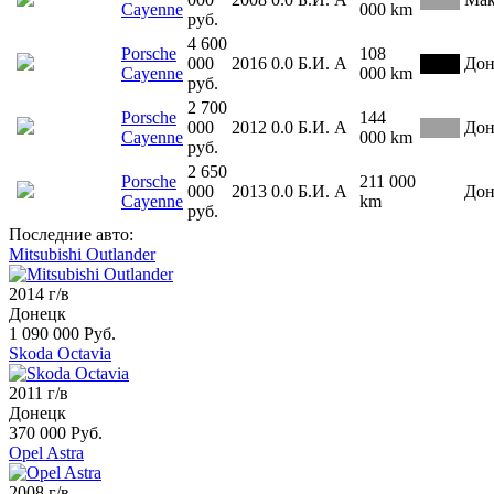
Cayenne
000 km
руб.
4 600
Porsche
108
000
2016
0.0
Б.И.
А
Дон
Cayenne
000 km
руб.
2 700
Porsche
144
000
2012
0.0
Б.И.
А
Дон
Cayenne
000 km
руб.
2 650
Porsche
211 000
000
2013
0.0
Б.И.
А
Дон
Cayenne
km
руб.
Последние авто:
Mitsubishi Outlander
2014 г/в
Донецк
1 090 000 Руб.
Skoda Octavia
2011 г/в
Донецк
370 000 Руб.
Opel Astra
2008 г/в