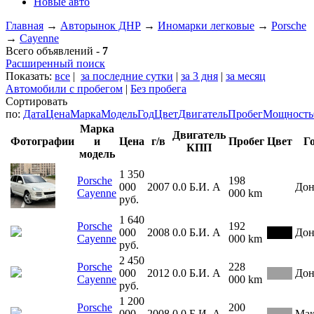
Новые авто
Главная
→
Авторынок ДНР
→
Иномарки легковые
→
Porsche
→
Cayenne
Всего объявлений -
7
Расширенный поиск
Показать:
все
|
за последние сутки
|
за 3 дня
|
за месяц
Автомобили с пробегом
|
Без пробега
Сортировать
по:
Дата
Цена
Марка
Модель
Год
Цвет
Двигатель
Пробег
Мощность
Марка
Двигатель
Фотографии
и
Цена
г/в
Пробег
Цвет
Г
КПП
модель
1 350
Porsche
198
000
2007
0.0
Б.И.
А
Дон
Cayenne
000 km
руб.
1 640
Porsche
192
000
2008
0.0
Б.И.
А
Дон
Cayenne
000 km
руб.
2 450
Porsche
228
000
2012
0.0
Б.И.
А
Дон
Cayenne
000 km
руб.
1 200
Porsche
200
000
2008
0.0
Б.И.
А
Мак