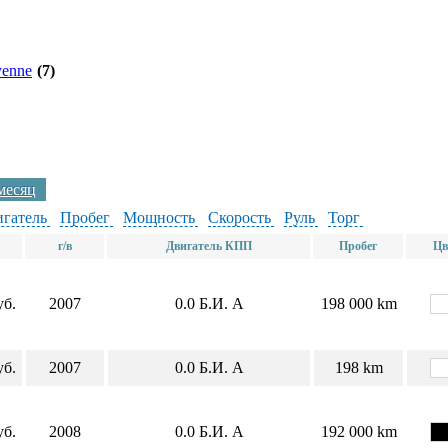
yenne
(7)
 месяц
гатель
Пробег
Мощность
Скорость
Руль
Торг
г/в
Двигатель КПП
Пробег
Цв
уб.
2007
0.0
Б.И.
А
198 000 km
уб.
2007
0.0
Б.И.
А
198 km
уб.
2008
0.0
Б.И.
А
192 000 km