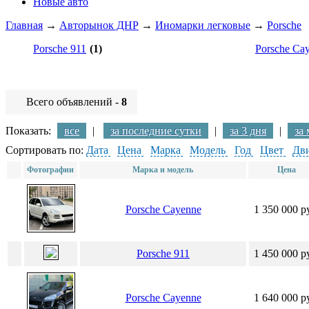
Новые авто
Главная
→
Авторынок ДНР
→
Иномарки легковые
→
Porsche
Porsche 911
(1)
Porsche Ca
Всего объявлений -
8
Показать:
все
|
за последние сутки
|
за 3 дня
|
за
Сортировать по:
Дата
Цена
Марка
Модель
Год
Цвет
Дви
Фотографии
Марка и модель
Цена
Porsche Cayenne
1 350 000 р
Porsche 911
1 450 000 р
Porsche Cayenne
1 640 000 р