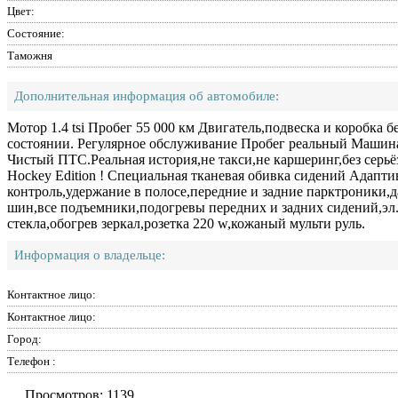
Цвет:
Состояние:
Таможня
Дополнительная информация об автомобиле:
Мотор 1.4 tsi Пробег 55 000 км Двигатель,подвеска и коробка 
состоянии. Регулярное обслуживание Пробег реальный Машина н
Чистый ПТС.Реальная история,не такси,не каршеринг,без сер
Hockey Edition ! Специальная тканевая обивка сидений Адапт
контроль,удержание в полосе,передние и задние парктроники,д
шин,все подъемники,подогревы передних и задних сидений,эл
стекла,обогрев зеркал,розетка 220 w,кожаный мульти руль.
Информация о владельце:
Контактное лицо:
Контактное лицо:
Город:
Телефон :
Просмотров: 1139