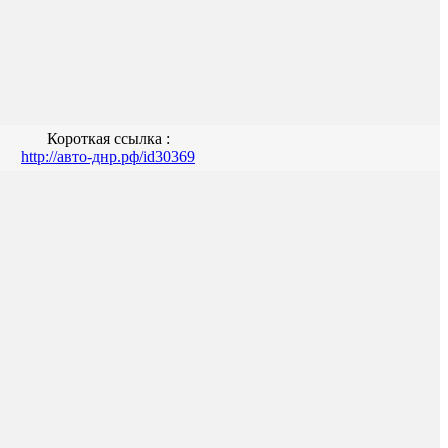
Короткая ссылка :
http://авто-днр.рф/id30369