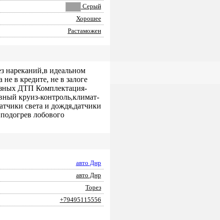
Серый
Хорошее
Растаможен
без нареканий,в идеальном
е в кредите, не в залоге
ьёзных ДТП Комплектация-
ивный круиз-контроль,климат-
атчики света и дождя,датчики
.подогрев лобового
авто Днр
авто Днр
Торез
+79495115556