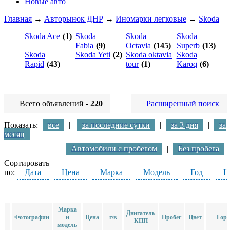
Новые авто
Главная
→
Авторынок ДНР
→
Иномарки легковые
→
Skoda
Skoda Ace
(1)
Skoda
Skoda
Skoda
Fabia
(9)
Octavia
(145)
Superb
(13)
Skoda
Skoda Yeti
(2)
Skoda oktavia
Skoda
Rapid
(43)
tour
(1)
Karoq
(6)
Всего объявлений -
220
Расширенный поиск
Показать:
все
|
за последние сутки
|
за 3 дня
|
за
месяц
Автомобили с пробегом
|
Без пробега
Сортировать
по:
Дата
Цена
Марка
Модель
Год
Ц
Марка
Двигатель
Фотографии
и
Цена
г/в
Пробег
Цвет
Горо
КПП
модель