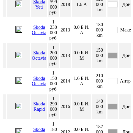
Skoda
599
2018
1.6
А
000
Доне
Yeti
000
km
руб.
1
180
Skoda
230
0.0
Б.И.
2013
000
Макее
Octavia
000
А
km
руб.
1
150
Skoda
200
0.0
Б.И.
2013
000
Доне
Octavia
000
М
km
руб.
1
210
Skoda
150
1.6
Б.И.
2014
000
Антра
Octavia
000
А
km
руб.
1
140
Skoda
290
0.0
Б.И.
2016
000
Доне
Rapid
000
М
km
руб.
1
187
Skoda
180
0.0
Б.И.
2012
000
Доне