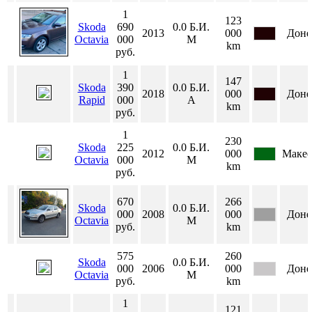
1
123
Skoda
690
0.0
Б.И.
2013
000
Доне
Octavia
000
М
km
руб.
1
147
Skoda
390
0.0
Б.И.
2018
000
Доне
Rapid
000
А
km
руб.
1
230
Skoda
225
0.0
Б.И.
2012
000
Макее
Octavia
000
М
km
руб.
670
266
Skoda
0.0
Б.И.
000
2008
000
Доне
Octavia
М
руб.
km
575
260
Skoda
0.0
Б.И.
000
2006
000
Доне
Octavia
М
руб.
km
1
121