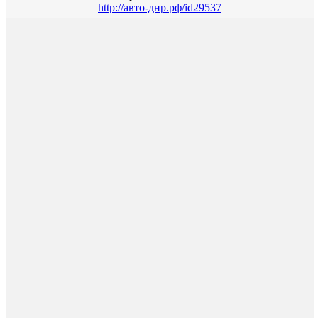
http://авто-днр.рф/id29537