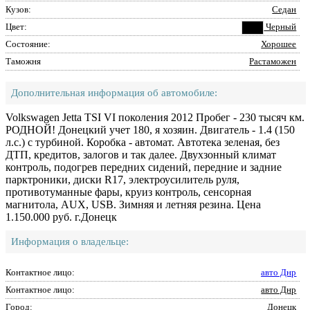
Кузов:
Седан
Цвет:
Черный
Состояние:
Хорошее
Таможня
Растаможен
Дополнительная информация об автомобиле:
Volkswagen Jetta TSI VI поколения 2012 Пробег - 230 тысяч км.
РОДНОЙ! Донецкий учет 180, я хозяин. Двигатель - 1.4 (150
л.с.) с турбиной. Коробка - автомат. Автотека зеленая, без
ДТП, кредитов, залогов и так далее. Двухзонный климат
контроль, подогрев передних сидений, передние и задние
парктроники, диски R17, электроусилитель руля,
противотуманные фары, круиз контроль, сенсорная
магнитола, AUX, USB. Зимняя и летняя резина. Цена
1.150.000 руб. г.Донецк
Информация о владельце:
Контактное лицо:
авто Днр
Контактное лицо:
авто Днр
Город:
Донецк