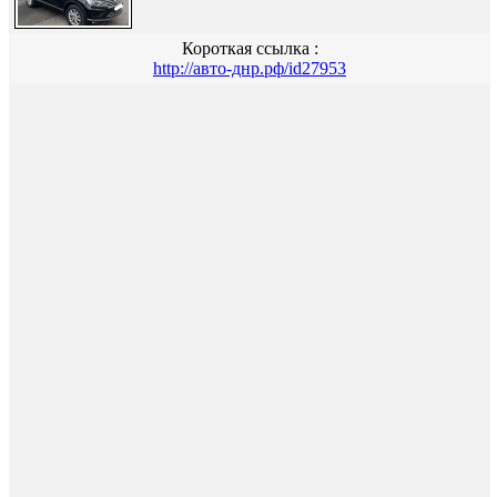
Короткая ссылка :
http://авто-днр.рф/id27953