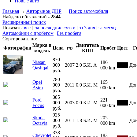
Новые авто
Главная
→
Авторынок ДНР
→
Поиск автомобиля
Найдено объявлений -
2844
Расширенный поиск
Показать:
все
|
за последние сутки
|
за 3 дня
|
за месяц
Автомобили с пробегом
|
Без пробега
Сортировать по:
Марка и
Двигатель
Фотографии
Цена
г/в
Пробег
Цвет
Г
модель
КПП
870
Nissan
186
000
2007
2.0
Б.И.
А
До
Qashqai
000 km
руб.
780
Opel
165
000
2011
0.0
Б.И.
М
До
Astra
000 km
руб.
385
Ford
221
000
2003
0.0
Б.И.
М
До
Focus
000 km
руб.
925
Skoda
205
000
2011
1.8
Б.И.
М
До
Octavia
000 km
руб.
338
Chevrolet
183