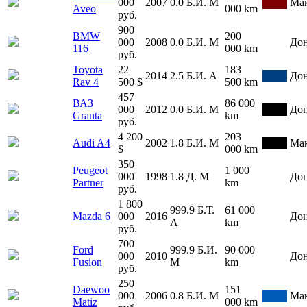
000
2007
0.0
Б.И.
М
Мак
Aveo
000 km
руб.
900
BMW
200
000
2008
0.0
Б.И.
М
До
116
000 km
руб.
Toyota
22
183
2014
2.5
Б.И.
А
До
Rav 4
500 $
500 km
457
ВАЗ
86 000
000
2012
0.0
Б.И.
М
До
Granta
km
руб.
4 200
203
Audi A4
2002
1.8
Б.И.
М
Мак
$
000 km
350
Peugeot
1 000
000
1998
1.8
Д.
М
До
Partner
km
руб.
1 800
999.9
Б.Т.
61 000
Mazda 6
000
2016
До
А
km
руб.
700
Ford
999.9
Б.И.
90 000
000
2010
До
Fusion
М
km
руб.
250
Daewoo
151
000
2006
0.8
Б.И.
М
Мак
Matiz
000 km