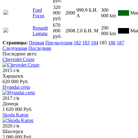
руб.
320
Ford
999.9
Б.И.
300
000
2000
Мак
Focus
А
000 km
руб.
670
Renault
290
000
2008
2.0
Б.И.
М
Мак
Laguna
000 km
руб.
Страницы:
Первая
Предыдущая
182
183
184
185
186
187
Следующая
Последняя
Последние авто:
Chevrolet Cruze
2015 г/в
Харцызск
620 000 Руб.
Hyundai creta
2017 г/в
Донецк
1 620 000 Руб.
Skoda Karoq
2020 г/в
Шахтерск
2 080 000 Руб.