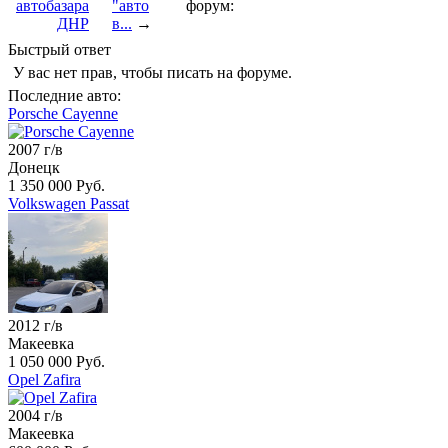
автобазара
"авто
форум:
ДНР
в...
→
Быстрый ответ
У вас нет прав, чтобы писать на форуме.
Последние авто:
Porsche Cayenne
2007 г/в
Донецк
1 350 000 Руб.
Volkswagen Passat
2012 г/в
Макеевка
1 050 000 Руб.
Opel Zafira
2004 г/в
Макеевка