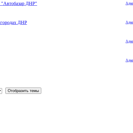
е "Автобазар ДНР"
Адми
х городах ДНР
Адми
Адми
Адми