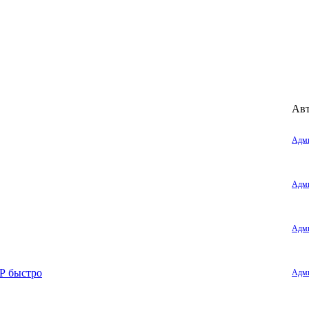
Ав
Адми
Адми
Адми
НР быстро
Адми