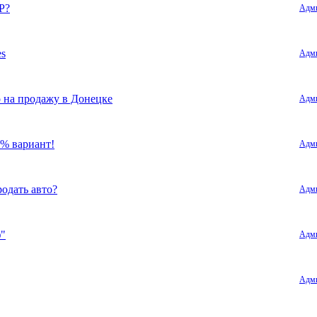
Р?
Адми
es
Адми
 на продажу в Донецке
Адми
0% вариант!
Адми
одать авто?
Адми
ф"
Адми
Адми