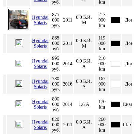
руб.
km
875
213
Hyundai
0.0
Б.И.
000
2011
000
Дон
Solaris
М
руб.
km
865
119
Hyundai
0.0
Б.И.
000
2011
000
Дон
Solaris
М
руб.
km
995
210
Hyundai
0.0
Б.И.
000
2014
000
Дон
Solaris
А
руб.
km
780
167
Hyundai
0.0
Б.И.
000
2016
000
Дон
Solaris
А
руб.
km
800
Hyundai
170
000
2014
1.6
А
Енак
Solaris
km
руб.
820
260
Hyundai
0.0
Б.И.
000
2011
000
Шахт
Solaris
А
руб.
km