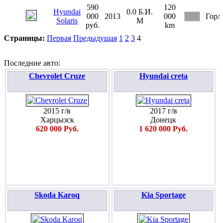
590
120
Hyundai
0.0
Б.И.
000
2013
000
Горл
Solaris
М
руб.
km
Страницы:
Первая
Предыдущая
1
2
3
4
Последние авто:
Chevrolet Cruze
Hyundai creta
2015 г/в
2017 г/в
Харцызск
Донецк
620 000 Руб.
1 620 000 Руб.
Skoda Karoq
Kia Sportage