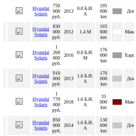
750
195
Hyundai
0.0
Б.И.
000
2013
000
Дон
Solaris
А
руб.
km
830
165
Hyundai
000
2012
1.4
М
000
Маке
Solaris
руб.
km
1
176
Hyundai
260
0.0
Б.И.
2016
000
Харц
Solaris
000
М
km
руб.
910
170
Hyundai
1.6
Б.И.
000
2013
000
Дон
Solaris
А
руб.
km
1
33
Hyundai
770
1.6
Б.И.
2018
000
Маке
Solaris
000
А
km
руб.
850
130
Hyundai
1.6
Б.И.
000
2014
000
Дон
Solaris
А
руб.
km