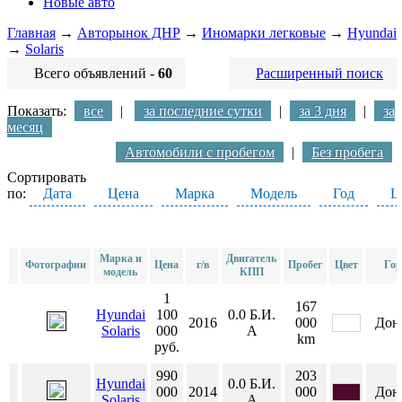
Новые авто
Главная
→
Авторынок ДНР
→
Иномарки легковые
→
Hyundai
→
Solaris
Всего объявлений -
60
Расширенный поиск
Показать:
все
|
за последние сутки
|
за 3 дня
|
за
месяц
Автомобили с пробегом
|
Без пробега
Сортировать
по:
Дата
Цена
Марка
Модель
Год
Ц
Марка и
Двигатель
Фотографии
Цена
г/в
Пробег
Цвет
Гор
модель
КПП
1
167
Hyundai
100
0.0
Б.И.
2016
000
Дон
Solaris
000
А
km
руб.
990
203
Hyundai
0.0
Б.И.
000
2014
000
Дон
Solaris
А