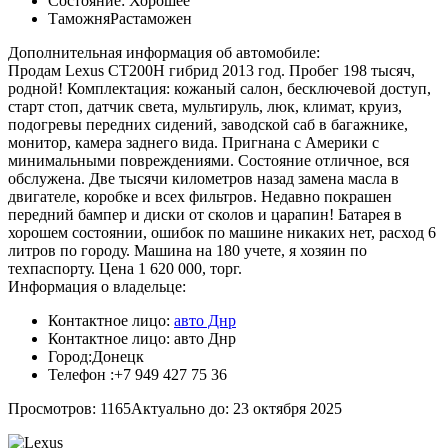
Состояние:
Хорошее
Таможня
Растаможен
Дополнительная информация об автомобиле:
Продам Lexus CT200H гибрид 2013 год. Пробег 198 тысяч,
родной! Комплектация: кожаный салон, бесключевой доступ,
старт стоп, датчик света, мультируль, люк, климат, круиз,
подогревы передних сидений, заводской саб в багажнике,
монитор, камера заднего вида. Пригнана с Америки с
минимальными повреждениями. Состояние отличное, вся
обслужена. Две тысячи километров назад замена масла в
двигателе, коробке и всех фильтров. Недавно покрашен
передний бампер и диски от сколов и царапин! Батарея в
хорошем состоянии, ошибок по машине никаких нет, расход 6
литров по городу. Машина на 180 учете, я хозяин по
техпаспорту. Цена 1 620 000, торг.
Информация о владельце:
Контактное лицо:
авто Днр
Контактное лицо:
авто Днр
Город:
Донецк
Телефон :
+7 949 427 75 36
Просмотров: 1165
Актуально до: 23 октября 2025