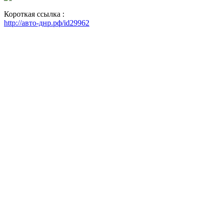
Короткая ссылка :
http://авто-днр.рф/id29962