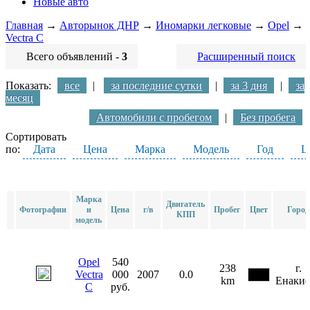
Новые авто
Главная
→
Авторынок ДНР
→
Иномарки легковые
→
Opel
→
Vectra C
Всего объявлений -
3
Расширенный поиск
Показать:
все
|
за последние сутки
|
за 3 дня
|
за
месяц
Автомобили с пробегом
|
Без пробега
Сортировать
по:
Дата
Цена
Марка
Модель
Год
Ц
Марка
Двигатель
Фотографии
и
Цена
г/в
Пробег
Цвет
Город
КПП
модель
Opel
540
238
г.
Vectra
000
2007
0.0
km
Енакие
C
руб.