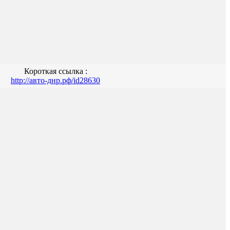
Короткая ссылка :
http://авто-днр.рф/id28630