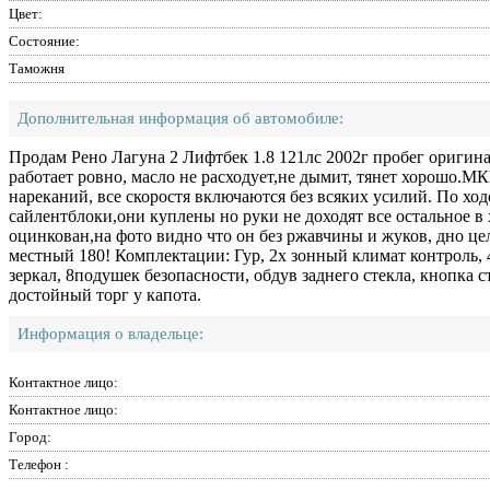
Цвет:
Состояние:
Таможня
Дополнительная информация об автомобиле:
Продам Рено Лагуна 2 Лифтбек 1.8 121лс 2002г пробег оригин
работает ровно, масло не расходует,не дымит, тянет хорошо.М
нареканий, все скоростя включаются без всяких усилий. По хо
сайлентблоки,они куплены но руки не доходят все остальное в
оцинкован,на фото видно что он без ржавчины и жуков, дно цел
местный 180! Комплектации: Гур, 2х зонный климат контроль, 
зеркал, 8подушек безопасности, обдув заднего стекла, кнопка с
достойный торг у капота.
Информация о владельце:
Контактное лицо:
Контактное лицо:
Город:
Телефон :