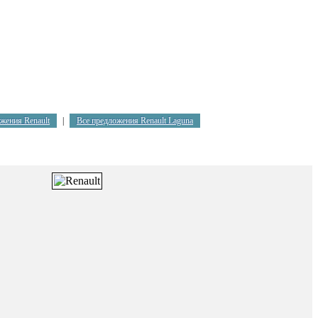
жения Renault
|
Все предложения Renault Laguna