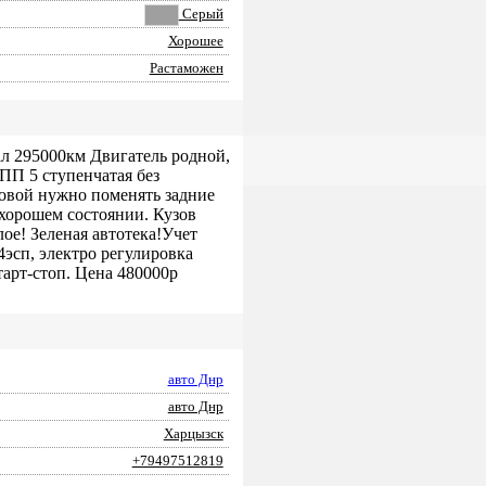
Серый
Хорошее
Растаможен
ал 295000км Двигатель родной,
КПП 5 ступенчатая без
довой нужно поменять задние
 хорошем состоянии. Кузов
ое! Зеленая автотека!Учет
4эсп, электро регулировка
тарт-стоп. Цена 480000р
авто Днр
авто Днр
Харцызск
+79497512819