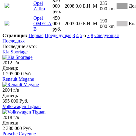
850
Opel
235
000
2008
0.0
Б.И.
М
До
Zafira
000 km
руб.
Opel
450
190
OMEGA
000
2003
0.0
Б.И.
М
Ен
000 km
B
руб.
Страницы:
Первая
Предыдущая
3
4
5
6
7
8
Следующая
Последняя
Последние авто:
Kia Sportage
2012 г/в
Донецк
1 295 000 Руб.
Renault Megane
2004 г/в
Донецк
395 000 Руб.
Volkswagen Tiguan
2018 г/в
Донецк
2 380 000 Руб.
Porsche Cayenne